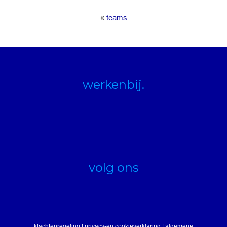
«
teams
werkenbij.
volg ons
klachtenregeling
|
privacy-en cookieverklaring
|
algemene