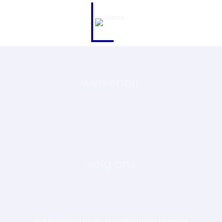
«
teams
werkenbij.
volg ons
klachtenregeling
|
privacy-en cookieverklaring
|
algemene