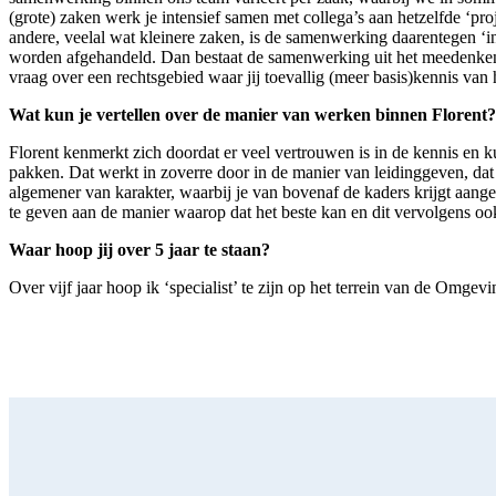
(grote) zaken werk je intensief samen met collega’s aan hetzelfde ‘proj
andere, veelal wat kleinere zaken, is de samenwerking daarentegen ‘i
worden afgehandeld. Dan bestaat de samenwerking uit het meedenken 
vraag over een rechtsgebied waar jij toevallig (meer basis)kennis van 
Wat kun je vertellen over de manier van werken binnen Florent?
Florent kenmerkt zich doordat er veel vertrouwen is in de kennis en
pakken. Dat werkt in zoverre door in de manier van leidinggeven, da
algemener van karakter, waarbij je van bovenaf de kaders krijgt aange
te geven aan de manier waarop dat het beste kan en dit vervolgens ook
Waar hoop jij over 5 jaar te staan?
Over vijf jaar hoop ik ‘specialist’ te zijn op het terrein van de Omgev