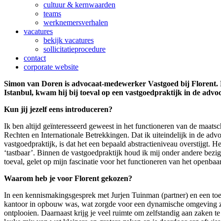
cultuur & kernwaarden
teams
werknemersverhalen
vacatures
bekijk vacatures
sollicitatieprocedure
contact
corporate website
Simon van Doren is advocaat-medewerker Vastgoed bij Florent. 
Istanbul, kwam hij bij toeval op een vastgoedpraktijk in de advoc
Kun jij jezelf eens introduceren?
Ik ben altijd geïnteresseerd geweest in het functioneren van de maatsc
Rechten en Internationale Betrekkingen. Dat ik uiteindelijk in de adv
vastgoedpraktijk, is dat het een bepaald abstractieniveau overstijgt.
‘tastbaar’. Binnen de vastgoedpraktijk houd ik mij onder andere bezig
toeval, gelet op mijn fascinatie voor het functioneren van het openbaar
Waarom heb je voor Florent gekozen?
In een kennismakingsgesprek met Jurjen Tuinman (partner) en een toen
kantoor in opbouw was, wat zorgde voor een dynamische omgeving zond
ontplooien. Daarnaast krijg je veel ruimte om zelfstandig aan zaken t