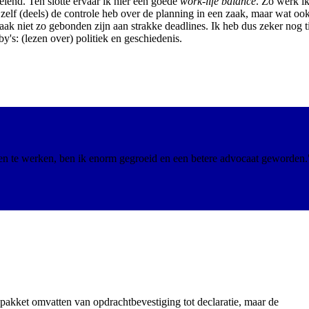
elend. Ten slotte ervaar ik hier een goede
work-life balance
. Zo werk ik
zelf (deels) de controle heb over de planning in een zaak, maar wat ook
aak niet zo gebonden zijn aan strakke deadlines. Ik heb dus zeker nog t
's: (lezen over) politiek en geschiedenis.
ken te werken, ben ik enorm gegroeid en een betere advocaat geworden.
pakket omvatten van opdrachtbevestiging tot declaratie, maar de