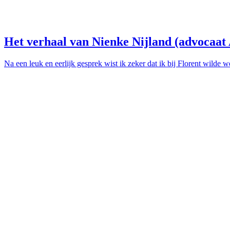
Het verhaal van Nienke Nijland (advocaat
Na een leuk en eerlijk gesprek wist ik zeker dat ik bij Florent wilde w