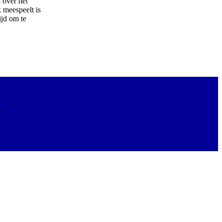
 over het
 meespeelt is
ijd om te
"