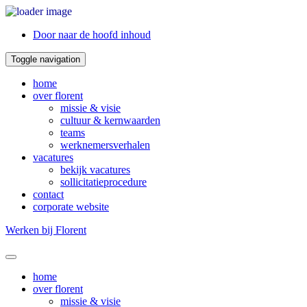
Door naar de hoofd inhoud
Toggle navigation
home
over florent
missie & visie
cultuur & kernwaarden
teams
werknemersverhalen
vacatures
bekijk vacatures
sollicitatieprocedure
contact
corporate website
Werken bij Florent
Header
Rechts
home
over florent
missie & visie