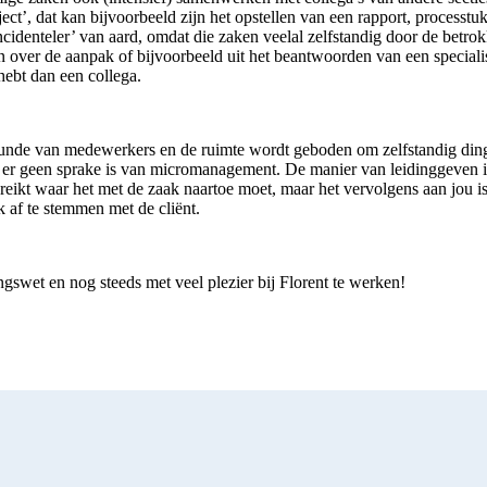
ect’, dat kan bijvoorbeeld zijn het opstellen van een rapport, processtuk
ncidenteler’ van aard, omdat die zaken veelal zelfstandig door de betro
over de aanpak of bijvoorbeeld uit het beantwoorden van een specialis
hebt dan een collega.
 kunde van medewerkers en de ruimte wordt geboden om zelfstandig din
t er geen sprake is van micromanagement. De manier van leidinggeven 
reikt waar het met de zaak naartoe moet, maar het vervolgens aan jou i
 af te stemmen met de cliënt.
ingswet en nog steeds met veel plezier bij Florent te werken!