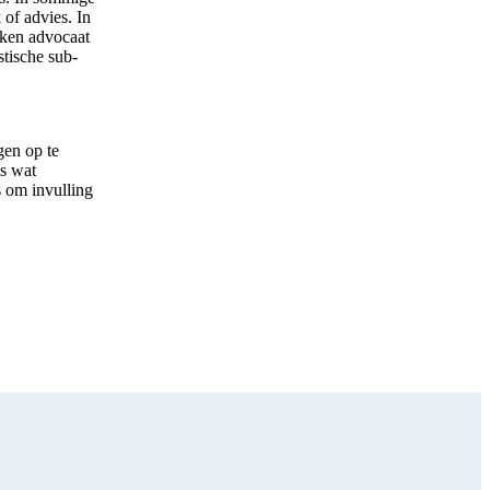
 of advies. In
kken advocaat
tische sub-
gen op te
is wat
s om invulling