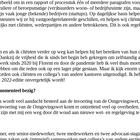
beeld om in een rapport of processtuk één of meerdere paragrafen voor
liere of beroepsmatige (ver)huurders woon- of bedrijfsruimte zijn, ma
zijn vaak jonge (bekende) bedrijven (startups). Op dagelijkse basis help
teunen wij ze bij vastgoedgerelateerde geschillen, en helpen wij cliënte
lijks met cliënten, wederpartijen en andere betrokkenen. Dit is ook rege
len en als ik cliënten verder op weg kan helpen bij het bereiken van hun 
ankzij de vrijheid die ik sinds het begin heb gekregen om zelfstandig 
erk sinds 2020 bij Florent en door de pandemie heb ik veel thuis moe
hebben om die reden ook op een lager pitje gestaan. Maar ik kijk enorm u
worden ook cliënten en collega’s van andere kantoren uitgenodigd. Ik heb
e 2022-editie onvergetelijk wordt!
 momenteel bezig?
us wordt veel aandacht besteed aan de invoering van de Omgevingswet,
 invoering van de Omgevingswet komt er ontzettend veel op overheden,
al zijn met mij een weg door dit woud aan nieuwe wet- en regelgeving te
ner, een senior-medewerker, twee medewerkers en twee advocaat-stagi
ige zaken ook (intensief) samenwerken met collega’s van andere secti