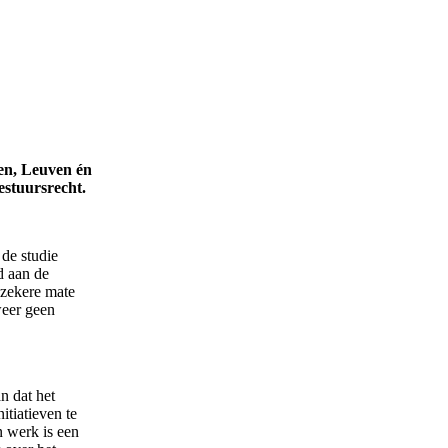
en, Leuven én
estuursrecht.
 de studie
d aan de
 zekere mate
weer geen
n dat het
tiatieven te
n werk is een