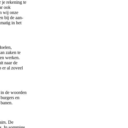
 je rekening te
ar ook
en wij onze
n bij de aan-
lmatig in het
doelen,
aan zaken te
ten werken.
it naar de
 er al zoveel
 in de woorden
 burgers en
 banen.
airs. De
es. In sommige