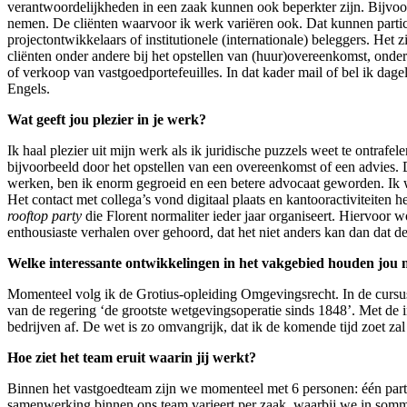
verantwoordelijkheden in een zaak kunnen ook beperkter zijn. Bijvoor
nemen. De cliënten waarvoor ik werk variëren ook. Dat kunnen particu
projectontwikkelaars of institutionele (internationale) beleggers. Het 
cliënten onder andere bij het opstellen van (huur)overeenkomst, onders
of verkoop van vastgoedportefeuilles. In dat kader mail of bel ik dage
Engels.
Wat geeft jou plezier in je werk?
Ik haal plezier uit mijn werk als ik juridische puzzels weet te ontrafe
bijvoorbeeld door het opstellen van een overeenkomst of een advies. D
werken, ben ik enorm gegroeid en een betere advocaat geworden. Ik w
Het contact met collega’s vond digitaal plaats en kantooractiviteiten 
rooftop party
die Florent normaliter ieder jaar organiseert. Hiervoor 
enthousiaste verhalen over gehoord, dat het niet anders kan dan dat d
Welke interessante ontwikkelingen in het vakgebied houden jou
Momenteel volg ik de Grotius-opleiding Omgevingsrecht. In de curs
van de regering ‘de grootste wetgevingsoperatie sinds 1848’. Met de
bedrijven af. De wet is zo omvangrijk, dat ik de komende tijd zoet z
Hoe ziet het team eruit waarin jij werkt?
Binnen het vastgoedteam zijn we momenteel met 6 personen: één part
samenwerking binnen ons team varieert per zaak, waarbij we in somm