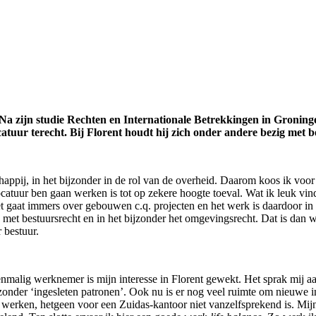
Na zijn studie Rechten en Internationale Betrekkingen in Groning
atuur terecht. Bij Florent houdt hij zich onder andere bezig met b
happij, in het bijzonder in de rol van de overheid. Daarom koos ik voor
ocatuur ben gaan werken is tot op zekere hoogte toeval. Wat ik leuk vin
 Het gaat immers over gebouwen c.q. projecten en het werk is daardoor in
 met bestuursrecht en in het bijzonder het omgevingsrecht. Dat is dan 
 bestuur.
malig werknemer is mijn interesse in Florent gewekt. Het sprak mij aa
er ‘ingesleten patronen’. Ook nu is er nog veel ruimte om nieuwe ini
e werken, hetgeen voor een Zuidas-kantoor niet vanzelfsprekend is. Mij