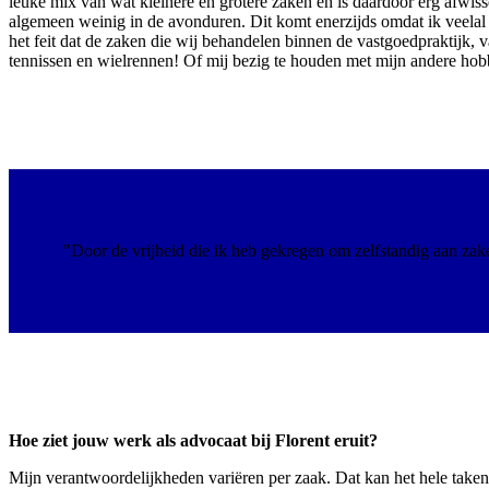
leuke mix van wat kleinere en grotere zaken en is daardoor erg afwiss
algemeen weinig in de avonduren. Dit komt enerzijds omdat ik veelal 
het feit dat de zaken die wij behandelen binnen de vastgoedpraktijk, v
tennissen en wielrennen! Of mij bezig te houden met mijn andere hobby
"Door de vrijheid die ik heb gekregen om zelfstandig aan za
Hoe ziet jouw werk als advocaat bij Florent eruit?
Mijn verantwoordelijkheden variëren per zaak. Dat kan het hele taken